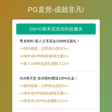
PG直营-成就非凡!
Ctrl+D将本页添加到收藏夹
尊龙凯时-新人立享高达16888见面礼！
<<国内线路→立即前往(防封)>>
<<海外或VPN线路(邮箱注册)>>
<<新人16888见面礼领取入口>>
918博天堂-首存限时赠送100%礼金！
<<国内线路→立即前往(防封)>>
<<海外或VPN线路(邮箱注册)>>
<<首存送100%礼金领取入口>>